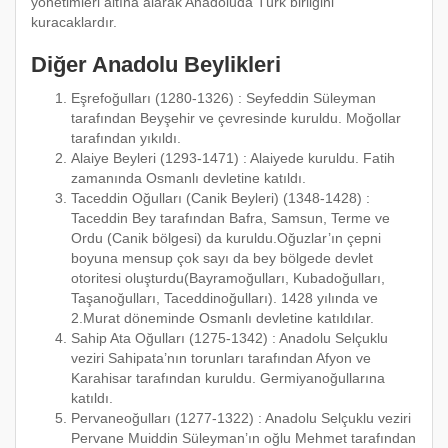
yönetimleri altına alarak Anadoluda Türk birliğini
kuracaklardır.
Diğer Anadolu Beylikleri
Eşrefoğulları (1280-1326) : Seyfeddin Süleyman
tarafından Beyşehir ve çevresinde kuruldu. Moğollar
tarafından yıkıldı.
Alaiye Beyleri (1293-1471) : Alaiyede kuruldu. Fatih
zamanında Osmanlı devletine katıldı.
Taceddin Oğulları (Canik Beyleri) (1348-1428) :
Taceddin Bey tarafından Bafra, Samsun, Terme ve
Ordu (Canik bölgesi) da kuruldu.Oğuzlar’ın çepni
boyuna mensup çok sayı da bey bölgede devlet
otoritesi oluşturdu(Bayramoğulları, Kubadoğulları,
Taşanoğulları, Taceddinoğulları). 1428 yılında ve
2.Murat döneminde Osmanlı devletine katıldılar.
Sahip Ata Oğulları (1275-1342) : Anadolu Selçuklu
veziri Sahipata’nın torunları tarafından Afyon ve
Karahisar tarafından kuruldu. Germiyanoğullarına
katıldı.
Pervaneoğulları (1277-1322) : Anadolu Selçuklu veziri
Pervane Muiddin Süleyman’ın oğlu Mehmet tarafından