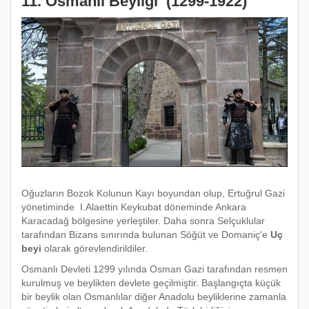
11. Osmanlı Beyliği
(1299-1922)
Oğuzların Bozok Kolunun Kayı boyundan olup, Ertuğrul Gazi
yönetiminde I.Alaettin Keykubat döneminde Ankara
Karacadağ bölgesine yerleştiler. Daha sonra Selçuklular
tarafından Bizans sınırında bulunan Söğüt ve Domaniç'e
Uç
beyi
olarak görevlendirildiler.
Osmanlı Devleti 1299 yılında Osman Gazi tarafından resmen
kurulmuş ve beylikten devlete geçilmiştir. Başlangıçta küçük
bir beylik olan Osmanlılar diğer Anadolu beyliklerine zamanla