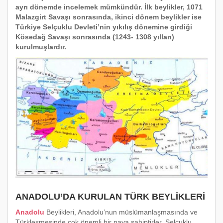
ayrı dönemde incelemek mümkündür. İlk beylikler, 1071
Malazgirt Savaşı sonrasında, ikinci dönem beylikler ise
Türkiye Selçuklu Devleti’nin yıkılış dönemine girdiği
Kösedağ Savaşı sonrasında (1243- 1308 yılları)
kurulmuşlardır.
ANADOLU’DA KURULAN TÜRK BEYLİKLERİ
Anadolu
Beylikleri, Anadolu’nun müslümanlaşmasında ve
Türkleşmesinde çok önemli bir paya sahiptirler. Selçuklu