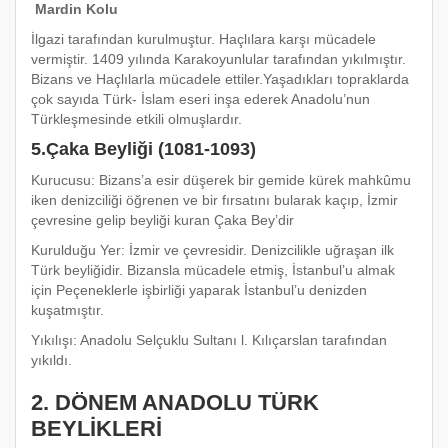
Mardin Kolu
İlgazi tarafından kurulmuştur. Haçlılara karşı mücadele
vermiştir. 1409 yılında Karakoyunlular tarafından yıkılmıştır.
Bizans ve Haçlılarla mücadele ettiler.Yaşadıkları topraklarda
çok sayıda Türk- İslam eseri inşa ederek Anadolu’nun
Türkleşmesinde etkili olmuşlardır.
5.Çaka Beyliği (1081-1093)
Kurucusu: Bizans’a esir düşerek bir gemide kürek mahkûmu
iken denizciliği öğrenen ve bir fırsatını bularak kaçıp, İzmir
çevresine gelip beyliği kuran Çaka Bey’dir
Kurulduğu Yer: İzmir ve çevresidir. Denizcilikle uğraşan ilk
Türk beyliğidir. Bizansla mücadele etmiş, İstanbul’u almak
için Peçeneklerle işbirliği yaparak İstanbul’u denizden
kuşatmıştır.
Yıkılışı: Anadolu Selçuklu Sultanı l. Kılıçarslan tarafından
yıkıldı.
2. DÖNEM ANADOLU TÜRK
BEYLİKLERİ