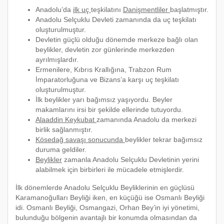
Anadolu’da
ilk uç
teşkilatını
Danişmentliler
başlatmıştır.
Anadolu Selçuklu Devleti zamanında da uç teşkilatı
oluşturulmuştur.
Devletin güçlü olduğu dönemde merkeze bağlı olan
beylikler, devletin zor günlerinde merkezden
ayrılmışlardır.
Ermenilere, Kıbrıs Krallığına, Trabzon Rum
İmparatorluğuna ve Bizans’a karşı uç teşkilatı
oluşturulmuştur.
İlk beylikler yarı bağımsız yaşıyordu. Beyler
makamlarını irsi bir şekilde ellerinde tutuyordu.
Alaaddin Keykubat
zamanında Anadolu da merkezi
birlik sağlanmıştır.
Kösedağ savaşı sonucunda
beylikler tekrar bağımsız
duruma geldiler.
Beylikler
zamanla Anadolu Selçuklu Devletinin yerini
alabilmek için birbirleri ile mücadele etmişlerdir.
İlk dönemlerde Anadolu Selçuklu Beyliklerinin en güçlüsü
Karamanoğulları Beyliği iken, en küçüğü ise Osmanlı Beyliği
idi. Osmanlı Beyliği, Osmangazi, Orhan Bey’in iyi yönetimi,
bulunduğu bölgenin avantajlı bir konumda olmasından da