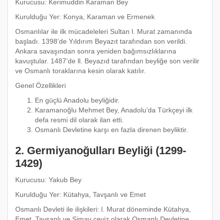
Kurucusu: Kerimuddin Karaman Bey
Kurulduğu Yer: Konya, Karaman ve Ermenek
Osmanlılar ile ilk mücadeleleri Sultan l. Murat zamanında
başladı. 1398’de Yıldırım Beyazıt tarafından son verildi.
Ankara savaşından sonra yeniden bağımsızlıklarına
kavuştular. 1487’de ll. Beyazıd tarafından beyliğe son verilir
ve Osmanlı toraklarına kesin olarak katılır.
Genel Özellikleri
En güçlü Anadolu beyliğidir.
Karamanoğlu Mehmet Bey, Anadolu’da Türkçeyi ilk
defa resmi dil olarak ilan etti.
Osmanlı Devletine karşı en fazla direnen beyliktir.
2. Germiyanoğulları Beyliği (1299-
1429)
Kurucusu: Yakub Bey
Kurulduğu Yer: Kütahya, Tavşanlı ve Emet
Osmanlı Devleti ile ilişkileri: l. Murat döneminde Kütahya,
Emet, Tavşanlı ve Simav çeyiz olarak Osmanlı Devletine