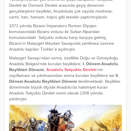
Devleti ile Osmanlı Devleti arasında geçiş dönemini
gerçekleştiren beylikler, Anadoluda çok sayıda medrese,
camii, han, hamam, köprü gibi tesisler yaptırmışlardır.
1071 yılında Bizans İmparatoru Romen Diyojen
komutasındaki Bizans ordusu ile Sultan Alparslan
komutasındaki Selçuklu ordusu karşı karşıya gelmiş,
Bizans’ın Malazgirt Meydan Savaşında yenilmesi üzerine
Anadolu kapıları Türkler’e açılmıştır.
Malazgirt Savaşı'ndan sonra, özellikle Doğu ve Güneydoğu
Anadolu Bölgesi'nde kurulan beyliklere;
l. Dönem Anadolu
Beylikleri Dönemi
,
Anadolu Selçuklu Devleti
’nin
zayıflaması ve yıkılmasından sonra kurulan beyliklere ise
ll.
Dönem Anadolu Beylikleri Dönemi
denilmektedir. Beylikler
döneminde büyük ölçüde Anadolu’da hakimiyet kuran
Anadolu Selçuklu Devleti resmi olarak 1308 yılında
yıkılmıştır.