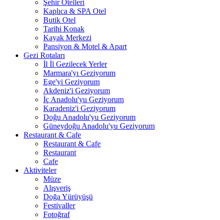
Şehir Otelleri
Kaplıca & SPA Otel
Butik Otel
Tarihi Konak
Kayak Merkezi
Pansiyon & Motel & Apart
Gezi Rotaları
İl İl Gezilecek Yerler
Marmara'yı Geziyorum
Ege'yi Geziyorum
Akdeniz'i Geziyorum
İç Anadolu'yu Geziyorum
Karadeniz'i Geziyorum
Doğu Anadolu'yu Geziyorum
Güneydoğu Anadolu'yu Geziyorum
Restaurant & Cafe
Restaurant & Cafe
Restaurant
Cafe
Aktiviteler
Müze
Alışveriş
Doğa Yürüyüşü
Festivaller
Fotoğraf