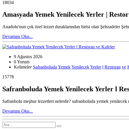
18034
Amasyada Yemek Yenilecek Yerler | Restor
Anadolu'nun çok özel lezzet duraklarından birisi olan Şehzadeler Şehr
Devamını Oku...
9 Ağustos 2026
0 Yorum
Kelimeler
Safranboluda
Yemek
Yenilecek
Yerler
l
Restoran
ve
15778
Safranboluda Yemek Yenilecek Yerler l Re
Safranbolu meşhur lezzetleri nelerdir? safranboluda yemek yenilecek
Devamını Oku...