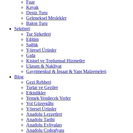
Fuar
Kayak
Deniz Turu
Geleneksel Meslekler
Balon Turu
Sektörel
Tur Şirketleri
Eğitim
Sağlık
Yöresel Ürünler
Gıda
Kişisel ve Toplumsal Hizmetler
Ulaşım & Nakliyat
Gayrimenkul & İnşaat & Yapı Malzemeleri
Blog
Gezi Rehberi
Turlar ve Geziler
Etkinlikler
Yemek Yenilecek Yerler
Yol Güzergâhı
Yöresel Ürünler
Anadolu Lezzetleri
Anadolu Tarihi
Anadolu Evliyaları
Anadolu Coğrafyası