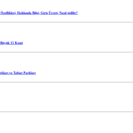
llikleri, Hakkında Bilgi, Giriş Ücreti, Nasıl gidilir?
 Büyük 15 Kenti
rkları ve Tabiat Parkları