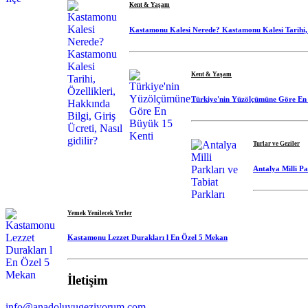
Kent & Yaşam
Kastamonu Kalesi Nerede? Kastamonu Kalesi Tarihi, Öze
Kent & Yaşam
Türkiye'nin Yüzölçümüne Göre En
Turlar ve Geziler
Antalya Milli Pa
Yemek Yenilecek Yerler
Kastamonu Lezzet Durakları l En Özel 5 Mekan
İletişim
info@anadoluyugeziyorum.com