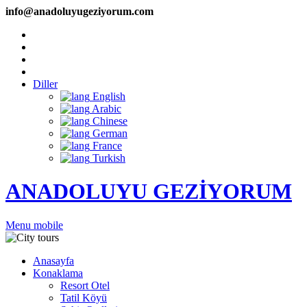
info@anadoluyugeziyorum.com
Diller
English
Arabic
Chinese
German
France
Turkish
ANADOLUYU GEZİYORUM
Menu mobile
Anasayfa
Konaklama
Resort Otel
Tatil Köyü