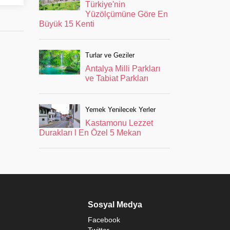
Türkiye'nin
Yüzölçümüne Göre En
Büyük 15 Kenti
Turlar ve Geziler
Antalya Milli Parkları
ve Tabiat Parkları
Yemek Yenilecek Yerler
Kastamonu Lezzet
Durakları l En Özel 5 Mekan
Sosyal Medya
Facebook