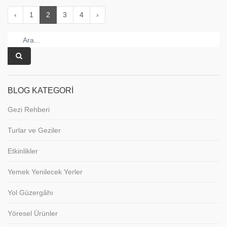
‹
1
2
3
4
›
BLOG KATEGORI
Gezi Rehberi
Turlar ve Geziler
Etkinlikler
Yemek Yenilecek Yerler
Yol Güzergâhı
Yöresel Ürünler