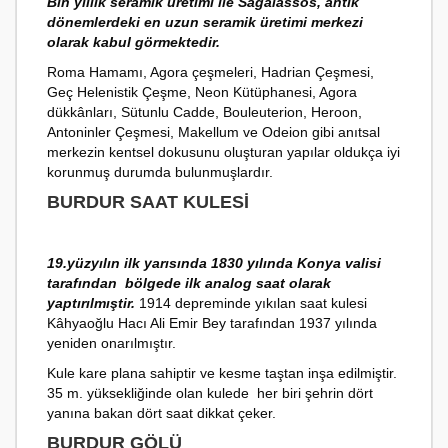
Bin yıllık seramik üretimi ile Sagalassos, antik
dönemlerdeki en uzun seramik üretimi merkezi
olarak kabul görmektedir.
Roma Hamamı, Agora çeşmeleri, Hadrian Çeşmesi,
Geç Helenistik Çeşme, Neon Kütüphanesi, Agora
dükkânları, Sütunlu Cadde, Bouleuterion, Heroon,
Antoninler Çeşmesi, Makellum ve Odeion gibi anıtsal
merkezin kentsel dokusunu oluşturan yapılar oldukça iyi
korunmuş durumda bulunmuşlardır.
BURDUR SAAT KULESI
19.yüzyılın ilk yarısında 1830 yılında Konya valisi
tarafından bölgede ilk analog saat olarak
yaptırılmıştir.
1914 depreminde yıkılan saat kulesi
Kâhyaoğlu Hacı Ali Emir Bey tarafından 1937 yılında
yeniden onarılmıştır.
Kule kare plana sahiptir ve kesme taştan inşa edilmiştir.
35 m. yüksekliğinde olan kulede her biri şehrin dört
yanına bakan dört saat dikkat çeker.
BURDUR GÖLÜ