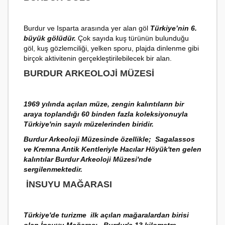
Burdur ve Isparta arasında yer alan göl
Türkiye’nin 6.
büyük gölüdür.
Çok sayıda kuş türünün bulunduğu
göl, kuş gözlemciliği, yelken sporu, plajda dinlenme gibi
birçok aktivitenin gerçekleştirilebilecek bir alan.
BURDUR ARKEOLOJI MÜZESI
1969 yılında açılan müze, zengin kalıntıların bir
araya toplandığı 60 binden fazla koleksiyonuyla
Türkiye'nin sayılı müzelerinden biridir.
Burdur Arkeoloji Müzesinde özellikle; Sagalassos
ve Kremna Antik Kentleriyle Hacılar Höyük'ten gelen
kalıntılar Burdur Arkeoloji Müzesi'nde
sergilenmektedir.
İNSUYU MAĞARASI
Türkiye'de turizme ilk açılan mağaralardan birisi
olan İnsuyu Mağarası, Burdur'a 13 kilometre