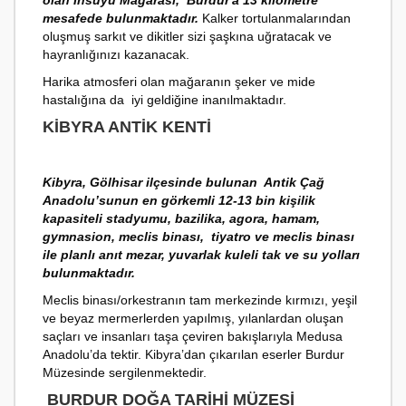
mesafede bulunmaktadır.
Kalker tortulanmalarından
oluşmuş sarkıt ve dikitler sizi şaşkına uğratacak ve
hayranlığınızı kazanacak.
Harika atmosferi olan mağaranın şeker ve mide
hastalığına da iyi geldiğine inanılmaktadır.
KIBYRA ANTIK KENTI
Kibyra, Gölhisar ilçesinde bulunan Antik Çağ
Anadolu’sunun en görkemli 12-13 bin kişilik
kapasiteli stadyumu, bazilika, agora, hamam,
gymnasion, meclis binası, tiyatro ve meclis binası
ile planlı anıt mezar, yuvarlak kuleli tak ve su yolları
bulunmaktadır.
Meclis binası/orkestranın tam merkezinde kırmızı, yeşil
ve beyaz mermerlerden yapılmış, yılanlardan oluşan
saçları ve insanları taşa çeviren bakışlarıyla Medusa
Anadolu’da tektir. Kibyra’dan çıkarılan eserler Burdur
Müzesinde sergilenmektedir.
BURDUR DOĞA TARIHI MÜZESI