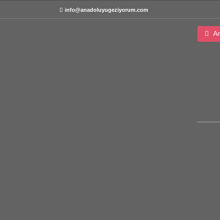
info@anadoluyugeziyorum.com
An