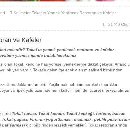
eri
Kelimeler
Tokat'ta
Yemek
Yenilecek
Restoran
ve
Kafeler
21740 Oku
oran ve Kafeler
leri nelerdir? Tokat'ta yemek yenilecek restoran ve kafeler
cevabını yazımız içinde bulabileceksiniz
.
si olan Tokat, kendine has yöresel yemekleriyle dikkat çekiyor. Anadolu
 bir yeri vardır. Tokat'a gelen /gelecek olan misafirleri birbirinden
etli mutfaklarından biri. Yeşilırmak nehrinin bereketli toprakları
rihî boyunca ipek yolu üzerinde hem kültür hem de ticaret merkezi olmuş
eklerde
Tokat tavası, Tokat kebabı, Tokat keşkeği, ferfene, balcan
 Tokat pağacı, Pirpirim yoğurtlaması, madımak, pehlili pilav, üzüm
i bat sarması
gibi birbirinden lezzetli yemekleri, Tokat restoranlarında