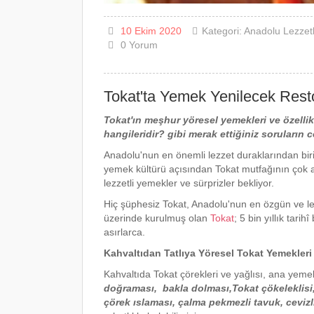
10 Ekim 2020
Kategori:
Anadolu Lezzetl
0
Yorum
Tokat'ta Yemek Yenilecek Rest
Tokat'ın meşhur yöresel yemekleri ve özellik
hangileridir? gibi merak ettiğiniz soruların 
Anadolu'nun en önemli lezzet duraklarından biri
yemek kültürü açısından Tokat mutfağının çok ayrı
lezzetli yemekler ve sürprizler bekliyor.
Hiç şüphesiz Tokat, Anadolu'nun en özgün ve lezz
üzerinde kurulmuş olan
Tokat
; 5 bin yıllık ta
asırlarca.
Kahvaltıdan Tatlıya Yöresel Tokat Yemekleri
Kahvaltıda Tokat çörekleri ve yağlısı, ana yem
doğraması, bakla dolması,Tokat çökeleklisi,
çörek ıslaması, çalma pekmezli tavuk, cevizl