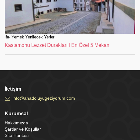
Yemek Yenilecek Yerler
Kastamonu Lezzet Durakları l En Özel 5 Mekan
İletişim
info@anadoluyugeziyorum.com
Kurumsal
Hakkımızda
Şartlar ve Koşullar
Site Haritası